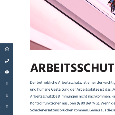
t
3
ARBEITSSCHUT
e
Der betriebliche Arbeitsschutz, ist einer der wich
k
und humane Gestaltung der Arbeitsplätze ist das „
G
Arbeitsschutzbestimmungen nicht nachkommen, kann 
Kontrollfunktionen ausüben (§ 80 BetrVG). Wenn de
n
Schadenersatzansprüchen kommen. Genau aus diesem