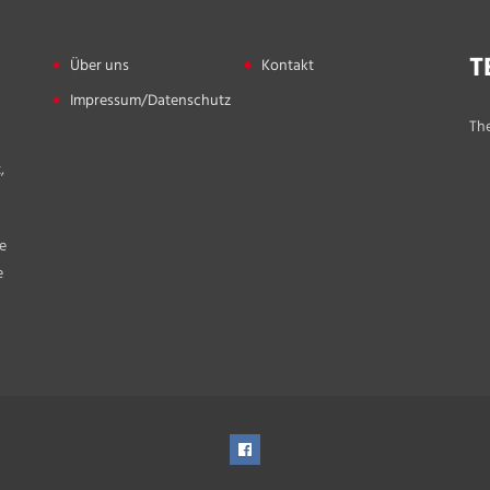
T
Über uns
Kontakt
Impressum/Datenschutz
The
,
e
e