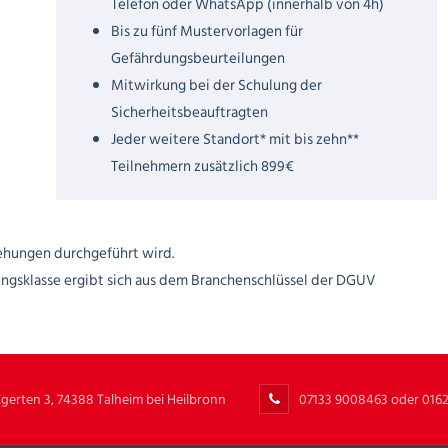
Telefon oder WhatsApp (innerhalb von 4h)
Bis zu fünf Mustervorlagen für
Gefährdungsbeurteilungen
Mitwirkung bei der Schulung der
Sicherheitsbeauftragten
Jeder weitere Standort* mit bis zehn**
Teilnehmern zusätzlich 899€
ehungen durchgeführt wird.
ungsklasse ergibt sich aus dem Branchenschlüssel der DGUV
Egerten 3, 74388 Talheim bei Heilbronn
07133 9008463 oder 016