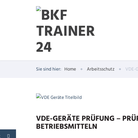
Sie sind hier:
Home
Arbeitsschutz
VDE-G
VDE-GERÄTE PRÜFUNG – PRÜ
BETRIEBSMITTELN
t