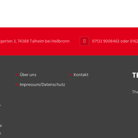
Egerten 3, 74388 Talheim bei Heilbronn
07133 9008463 oder 016
T
Über uns
Kontakt
Impressum/Datenschutz
The
,
e
e