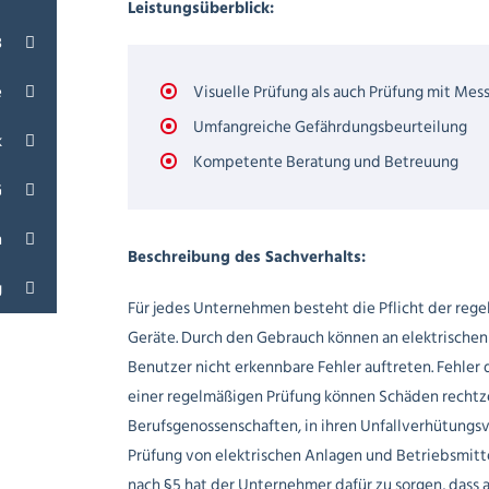
Leistungsüberblick:
3
e
Visuelle Prüfung als auch Prüfung mit Mes
Umfangreiche Gefährdungsbeurteilung
k
Kompetente Beratung und Betreuung
G
n
Beschreibung des Sachverhalts:
g
Für jedes Unternehmen besteht die Pflicht der rege
Geräte. Durch den Gebrauch können an elektrischen 
Benutzer nicht erkennbare Fehler auftreten. Fehler d
einer regelmäßigen Prüfung können Schäden rechtze
Berufsgenossenschaften, in ihren Unfallverhütungsvo
Prüfung von elektrischen Anlagen und Betriebsmitt
nach §5 hat der Unternehmer dafür zu sorgen, dass 