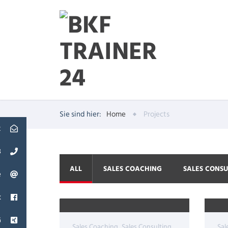
Sie sind hier:
Home
Projects
t
3
ALL
SALES COACHING
SALES CONSU
e
k
G
Sales Coaching
Sales Consulting
Sal