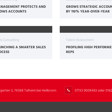
NAGEMENT PROTECTS AND
GROWS STRATEGIC ACCOU
OWS ACCOUNTS
BY 110% YEAR-OVER-YEAR
es Consulting
Talent Assessment
UNCHING A SMARTER SALES
PROFILING HIGH PERFORME
OCESS
REPS
Egerten 3, 74388 Talheim bei Heilbronn
07133 9008463 oder 016