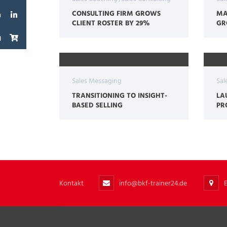
CONSULTING FIRM GROWS
MA
n
CLIENT ROSTER BY 29%
GR
g
Sales Messaging
Sal
TRANSITIONING TO INSIGHT-
LA
BASED SELLING
PR
Kontakt
info@bkf-trainer24.de