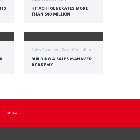
NTS
HITACHI GENERATES MORE
THAN $40 MILLION
Sales Coaching
Sales Consulting
R
BUILDING A SALES MANAGER
ACADEMY
2 5394944